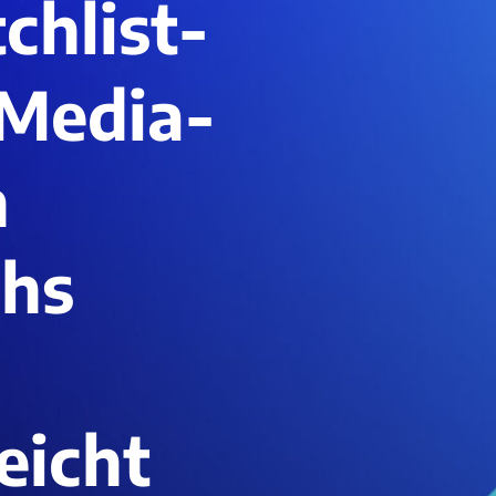
chlist-
Media-
n
chs
eicht