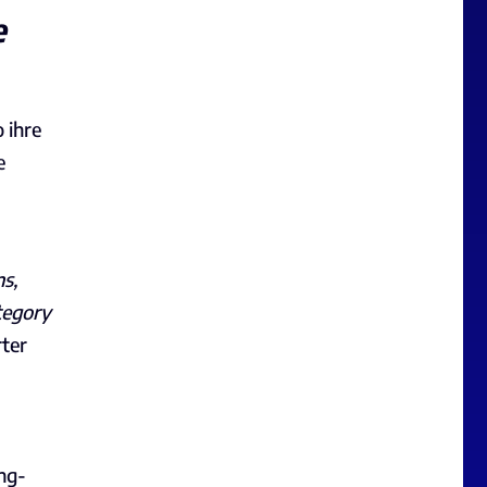
e
 ihre
e
s,
tegory
rter
ng-