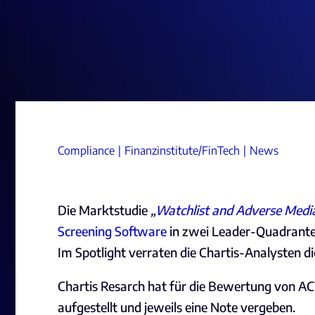
Compliance
Finanzinstitute/FinTech
News
Die Marktstudie
„
Watchlist and Adverse Media
Screening Software
in zwei Leader-Quadranten
Im Spotlight verraten die Chartis-Analysten d
Chartis Resarch hat für die Bewertung von AC
aufgestellt und jeweils eine Note vergeben.