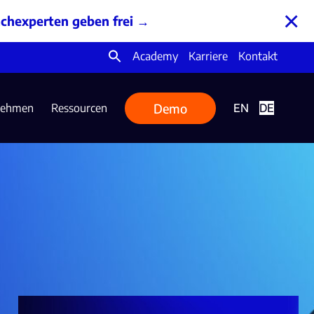
×
chexperten geben frei
→
Academy
Karriere
Kontakt
Search
for:
Demo
nehmen
Ressourcen
EN
DE