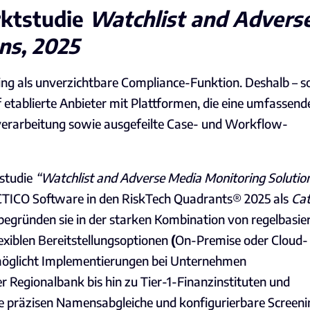
rktstudie
Watchlist and Advers
ns, 2025
ng als unverzichtbare Compliance-Funktion. Deshalb – so
 etablierte Anbieter mit Plattformen, die eine umfassend
erarbeitung sowie ausgefeilte Case- und Workflow-
kstudie
“Watchlist and Adverse Media Monitoring Solution
TICO Software in den RiskTech
Quadrants® 2025
als
Ca
begründen sie in der starken Kombination von
regelbasie
lexiblen Bereitstellungsoptionen
(
On-Premise
oder
Cloud-
öglicht Implementierungen bei Unternehmen
r Regionalbank bis hin zu
Tier-1-Finanzinstituten
und
ie
präzisen Namensabgleiche
und
konfigurierbare Screeni