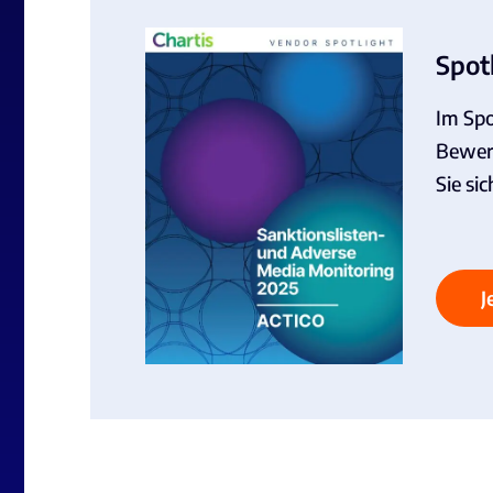
Spot
Im Spo
Bewert
Sie sic
J