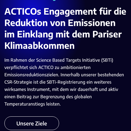
ACTICOs Engagement für die
Reduktion von Emissionen
im Einklang mit dem Pariser
Klimaabkommen
Im Rahmen
der
Science
Based
Targets Initiative (
SBTi
)
verpflichtet sich ACTICO
zu
ambitionierten
Emissionsreduktionszielen.
Innerhalb unserer bestehenden
CSR-Strategie ist d
ie
SBTi
-Registrierung
ein
weitere
s
wirksames
Instrument
,
mit dem wir
dauerhaft und
aktiv
einen Beitrag zur
Begrenzung des globalen
Temperaturanstiegs
leisten.
Unsere Ziele