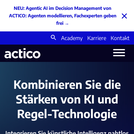
NEU: Agentic AI im Decision Management von
×
ACTICO: Agenten modellieren, Fachexperten geben
frei
→
Academy
Karriere
Kontakt
Search
for:
Kombinieren Sie die
Stärken von KI und
Regel-Technologie
Integrieren Sie künstliche Intelligenz nahtlos