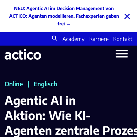
NEU: Agentic AI im Decision Management von
×
ACTICO: Agenten modellieren, Fachexperten geben
frei
→
Academy
Karriere
Kontakt
Search
for:
Online
|
Englisch
Agentic AI in
Aktion: Wie KI-
Agenten zentrale Proze