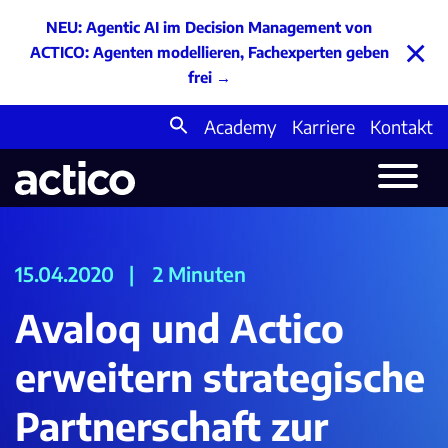
NEU: Agentic AI im Decision Management von
×
ACTICO: Agenten modellieren, Fachexperten geben
frei
→
Academy
Karriere
Kontakt
Search
for:
15.04.2020
|
2 Minuten
Avaloq und Actico
erweitern strategische
Partnerschaft zur