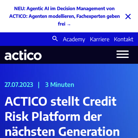
NEU: Agentic AI im Decision Management von
×
ACTICO: Agenten modellieren, Fachexperten geben
frei
→
Academy
Karriere
Kontakt
Search
for:
27.07.2023
|
3 Minuten
ACTICO stellt Credit
Risk Platform der
nächsten Generation