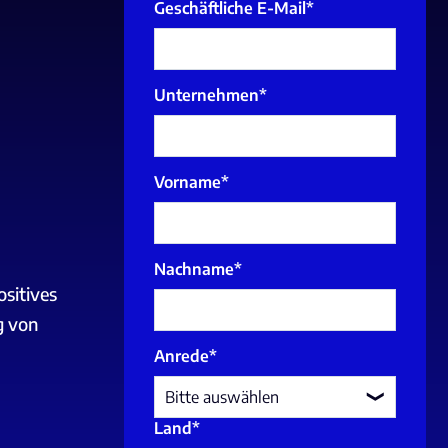
Geschäftliche E-Mail
*
Unternehmen
*
Vorname
*
Nachname
*
ositives
g von
Anrede
*
Land
*