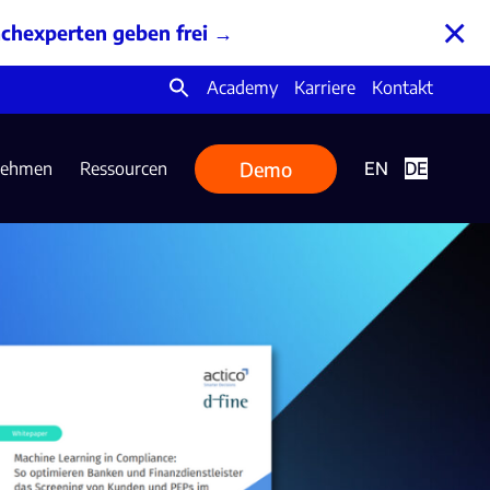
×
chexperten geben frei
→
Academy
Karriere
Kontakt
Search
for:
Demo
nehmen
Ressourcen
EN
DE