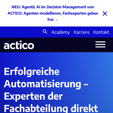
NEU: Agentic AI im Decision Management von
×
ACTICO: Agenten modellieren, Fachexperten geben
frei
→
Academy
Karriere
Kontakt
Search
for:
Erfolgreiche
Automatisierung –
Experten der
Fachabteilung direkt